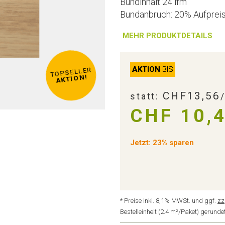
Bundinhalt 24 lfm
Bundanbruch: 20% Aufprei
MEHR PRODUKTDETAILS
AKTION
BIS
TOPSELLER
AKTION!
CHF13,56
statt:
CHF 10,
Jetzt: 23% sparen
* Preise inkl. 8,1% MWSt. und ggf.
zz
Bestelleinheit (2.4 m²/Paket) gerun