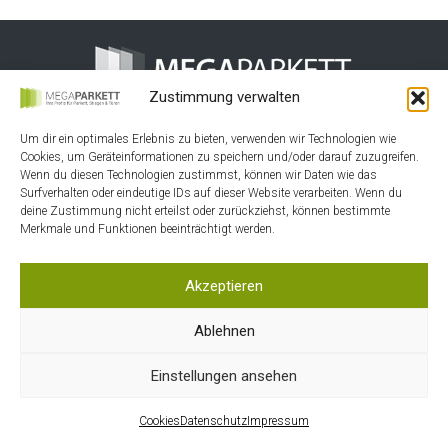
Zustimmung verwalten
HOME
Um dir ein optimales Erlebnis zu bieten, verwenden wir Technologien wie
KONTAKT
Cookies, um Geräteinformationen zu speichern und/oder darauf zuzugreifen.
Wenn du diesen Technologien zustimmst, können wir Daten wie das
MEIN KONTO
Surfverhalten oder eindeutige IDs auf dieser Website verarbeiten. Wenn du
deine Zustimmung nicht erteilst oder zurückziehst, können bestimmte
WARENKORB
Merkmale und Funktionen beeinträchtigt werden.
DATENSCHUTZ
AGB
Akzeptieren
IMPRESSUM
Ablehnen
COOKIES
Einstellungen ansehen
Cookies
Datenschutz
Impressum