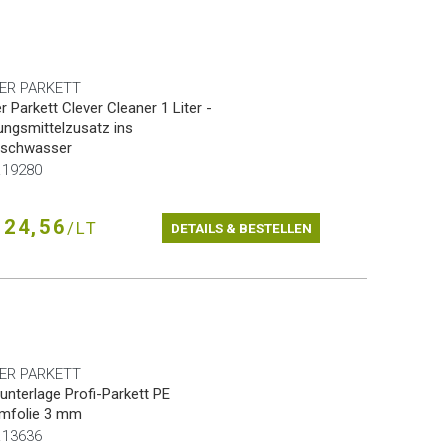
ER PARKETT
r Parkett Clever Cleaner 1 Liter -
ungsmittelzusatz ins
schwasser
r.19280
24,56
/LT
DETAILS & BESTELLEN
ER PARKETT
terlage Profi-Parkett PE
mfolie 3 mm
r.13636