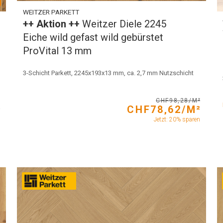
WEITZER PARKETT
++ Aktion ++
Weitzer Diele 2245
Eiche wild gefast wild gebürstet
ProVital 13 mm
3-Schicht Parkett, 2245x193x13 mm, ca. 2,7 mm Nutzschicht
CHF98,28/M²
CHF78,62/M²
²
Jetzt: 20% sparen