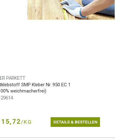
ER PARKETT
tklebstoff SMP Kleber Nr. 950 EC 1
100% weichmacherfrei)
r.29614
15,72
/KG
DETAILS & BESTELLEN