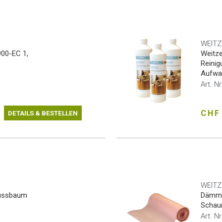
WEITZ
900-EC 1,
Weitze
Reinig
Aufwa
Art. N
CHF
DETAILS & BESTELLEN
WEITZ
Nussbaum
Dämmun
Schau
Art. N