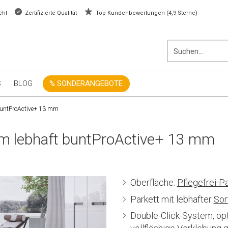
cht
Zertifizierte Qualität
Top Kundenbewertungen (4,9 Sterne)
S
BLOG
% SONDERANGEBOTE
buntProActive+ 13 mm
m lebhaft buntProActive+ 13 mm
Oberfläche:
Pflegefrei-Pa
Parkett mit lebhafter
Sor
Double-Click-System, o