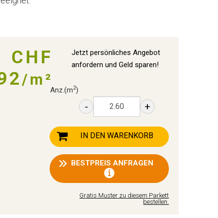
geeignet.
CHF
Jetzt persönliches Angebot
anfordern und Geld sparen!
92
/m²
2
Anz.
(m
)
-
+
IN DEN WARENKORB
BESTPREIS ANFRAGEN
Gratis Muster zu diesem Parkett
bestellen.